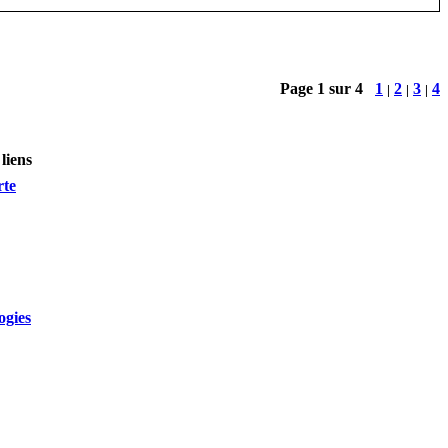
Page 1 sur 4
1
2
3
4
|
|
|
liens
rte
ogies