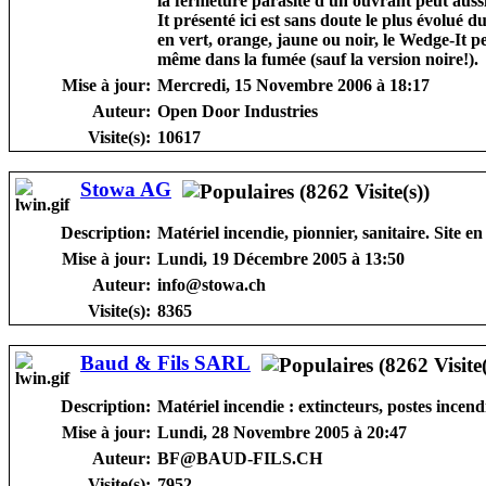
la fermeture parasite d'un ouvrant peut auss
It présenté ici est sans doute le plus évolué 
en vert, orange, jaune ou noir, le Wedge-It pe
même dans la fumée (sauf la version noire!).
Mise à jour:
Mercredi, 15 Novembre 2006 à 18:17
Auteur:
Open Door Industries
Visite(s):
10617
Stowa AG
Description:
Matériel incendie, pionnier, sanitaire. Site e
Mise à jour:
Lundi, 19 Décembre 2005 à 13:50
Auteur:
info@stowa.ch
Visite(s):
8365
Baud & Fils SARL
Description:
Matériel incendie : extincteurs, postes incend
Mise à jour:
Lundi, 28 Novembre 2005 à 20:47
Auteur:
BF@BAUD-FILS.CH
Visite(s):
7952