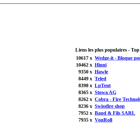
Liens les plus populaires - Top 
10617 x
Wedge-it - Bloque po
10462 x
Hinni
9350 x
Hawle
8449 x
Teled
8398 x
LpTent
8365 x
Stowa AG
8262 x
Cobra - Fire Technol
8236 x
Swissfire shop
7952 x
Baud & Fils SARL
7935 x
VonRoll