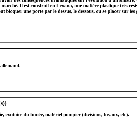
i avoir des conséquences dramatiques sur l'évolution d'un sinistre,
du marché. Il est construit en Lexano, une matière plastique très rés
ut bloquer une porte par le dessus, le dessous, ou se placer sur les
n allemand.
ie, exutoire du fumée, matériel pompier (divisions, tuyaux, etc).