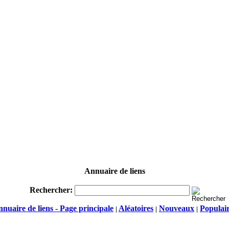
Annuaire de liens
Rechercher:
nuaire de liens - Page principale
Aléatoires
Nouveaux
Populai
|
|
|