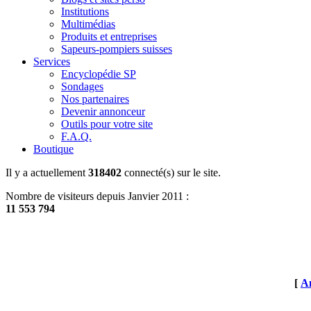
Institutions
Multimédias
Produits et entreprises
Sapeurs-pompiers suisses
Services
Encyclopédie SP
Sondages
Nos partenaires
Devenir annonceur
Outils pour votre site
F.A.Q.
Boutique
Il y a actuellement
318402
connecté(s) sur le site.
Nombre de visiteurs depuis Janvier 2011 :
11 553 794
[
An