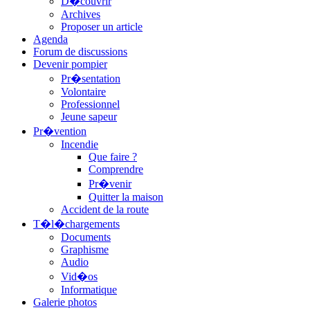
D�couvrir
Archives
Proposer un article
Agenda
Forum de discussions
Devenir pompier
Pr�sentation
Volontaire
Professionnel
Jeune sapeur
Pr�vention
Incendie
Que faire ?
Comprendre
Pr�venir
Quitter la maison
Accident de la route
T�l�chargements
Documents
Graphisme
Audio
Vid�os
Informatique
Galerie photos