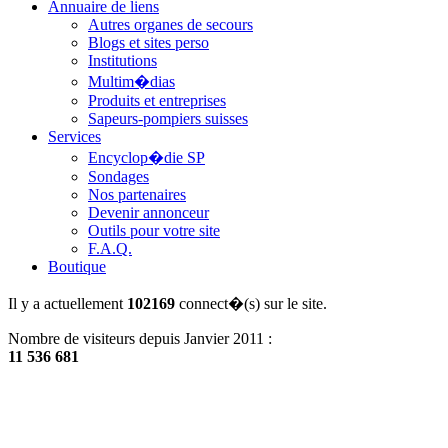
Annuaire de liens
Autres organes de secours
Blogs et sites perso
Institutions
Multim�dias
Produits et entreprises
Sapeurs-pompiers suisses
Services
Encyclop�die SP
Sondages
Nos partenaires
Devenir annonceur
Outils pour votre site
F.A.Q.
Boutique
Il y a actuellement
102169
connect�(s) sur le site.
Nombre de visiteurs depuis Janvier 2011 :
11 536 681