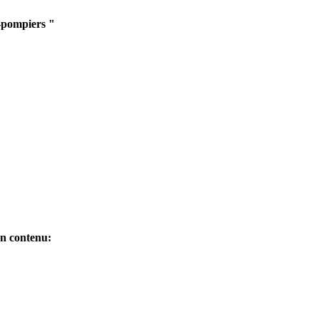
s-pompiers
"
on contenu: