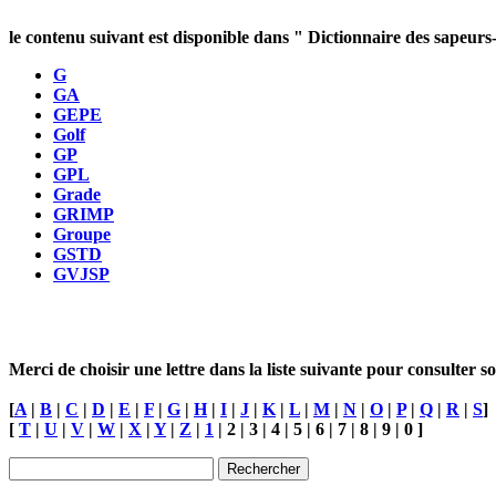
le contenu suivant est disponible dans "
Dictionnaire des sapeur
G
GA
GEPE
Golf
GP
GPL
Grade
GRIMP
Groupe
GSTD
GVJSP
Merci de choisir une lettre dans la liste suivante pour consulter s
[
A
|
B
|
C
|
D
|
E
|
F
|
G
|
H
|
I
|
J
|
K
|
L
|
M
|
N
|
O
|
P
|
Q
|
R
|
S
]
[
T
|
U
|
V
|
W
|
X
|
Y
|
Z
|
1
| 2 | 3 | 4 | 5 | 6 | 7 | 8 | 9 | 0 ]