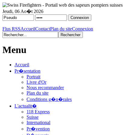
Jeudi, 06 Ao�t 2026
Flus RSS
Accueil
Contact
Plan du site
Connexion
Menu
Accueil
Pr�sentation
Portrait
Livre d'Or
Nous recommander
Plan du site
Conditions g�n�rales
L'actualit�
118 Express
Suisse
International
Pr�vention