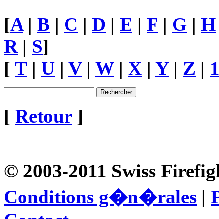
[
A
|
B
|
C
|
D
|
E
|
F
|
G
|
H
R
|
S
]
[
T
|
U
|
V
|
W
|
X
|
Y
|
Z
|
[
Retour
]
© 2003-2011 Swiss Firefig
Conditions g�n�rales
|
P