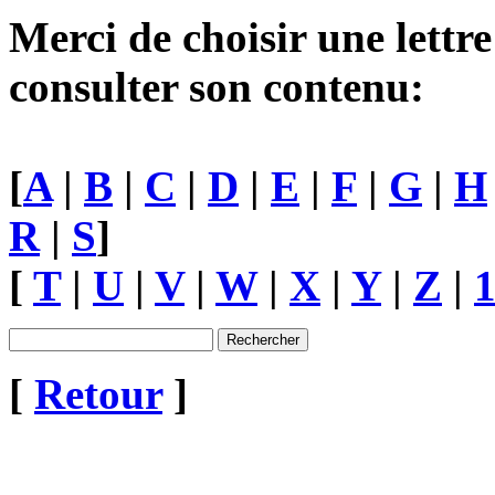
Merci de choisir une lettre
consulter son contenu:
[
A
|
B
|
C
|
D
|
E
|
F
|
G
|
H
R
|
S
]
[
T
|
U
|
V
|
W
|
X
|
Y
|
Z
|
[
Retour
]