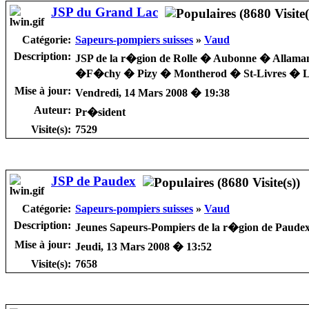
JSP du Grand Lac
Catégorie:
Sapeurs-pompiers suisses
»
Vaud
Description:
JSP de la r�gion de Rolle � Aubonne � Allama
�F�chy � Pizy � Montherod � St-Livres � L
Mise à jour:
Vendredi, 14 Mars 2008 � 19:38
Auteur:
Pr�sident
Visite(s):
7529
JSP de Paudex
Catégorie:
Sapeurs-pompiers suisses
»
Vaud
Description:
Jeunes Sapeurs-Pompiers de la r�gion de Paudex 
Mise à jour:
Jeudi, 13 Mars 2008 � 13:52
Visite(s):
7658