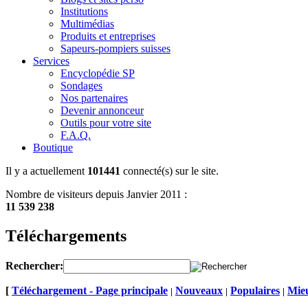
Institutions
Multimédias
Produits et entreprises
Sapeurs-pompiers suisses
Services
Encyclopédie SP
Sondages
Nos partenaires
Devenir annonceur
Outils pour votre site
F.A.Q.
Boutique
Il y a actuellement
101441
connecté(s) sur le site.
Nombre de visiteurs depuis Janvier 2011 :
11 539 238
Téléchargements
Rechercher:
[
Téléchargement - Page principale
Nouveaux
Populaires
Mieu
|
|
|