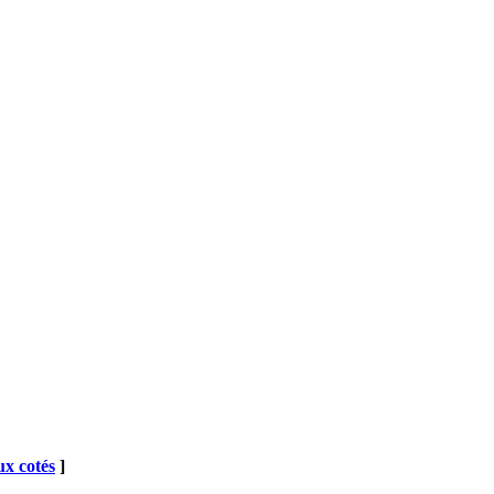
x cotés
]