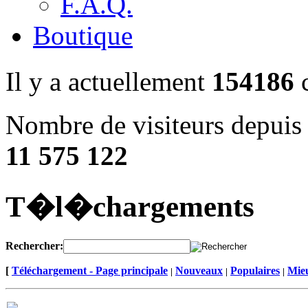
F.A.Q.
Boutique
Il y a actuellement
154186
c
Nombre de visiteurs depuis 
11 575 122
T�l�chargements
Rechercher:
[
Téléchargement - Page principale
Nouveaux
Populaires
Mieu
|
|
|