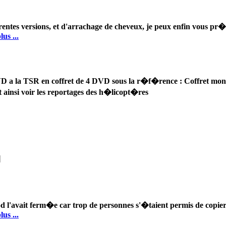
rentes versions, et d'arrachage de cheveux, je peux enfin vous pr�
lus ...
 DVD a la TSR en coffret de 4 DVD sous la r�f�rence : Coffret m
t ainsi voir les reportages des h�licopt�res
|
od l'avait ferm�e car trop de personnes s'�taient permis de copier
lus ...