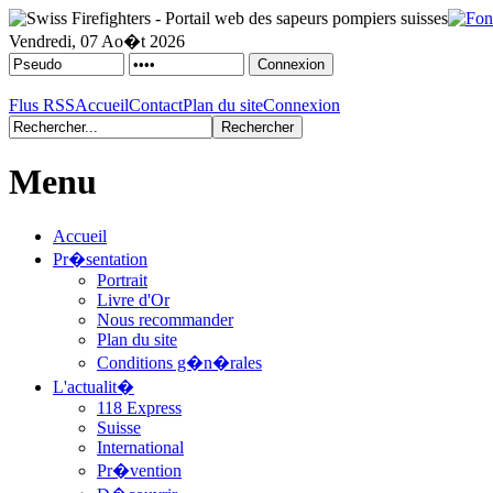
Vendredi, 07 Ao�t 2026
Flus RSS
Accueil
Contact
Plan du site
Connexion
Menu
Accueil
Pr�sentation
Portrait
Livre d'Or
Nous recommander
Plan du site
Conditions g�n�rales
L'actualit�
118 Express
Suisse
International
Pr�vention