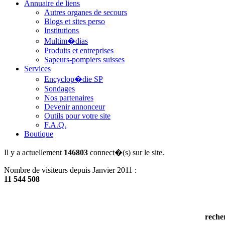
Annuaire de liens
Autres organes de secours
Blogs et sites perso
Institutions
Multim�dias
Produits et entreprises
Sapeurs-pompiers suisses
Services
Encyclop�die SP
Sondages
Nos partenaires
Devenir annonceur
Outils pour votre site
F.A.Q.
Boutique
Il y a actuellement
146803
connect�(s) sur le site.
Nombre de visiteurs depuis Janvier 2011 :
11 544 508
reche