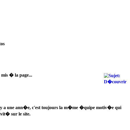
tos
mis � la page...
 il y a une ann�e, c'est toujours la m�me �quipe motiv�e qui
vit� sur le site.