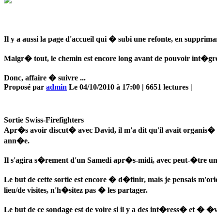
Il y a aussi la page d'accueil qui � subi une refonte, en supprima
Malgr� tout, le chemin est encore long avant de pouvoir int�gre
Donc, affaire � suivre ...
Proposé par
admin
Le 04/10/2010 à 17:00 | 6651 lectures |
Sortie Swiss-Firefighters
Apr�s avoir discut� avec David, il m'a dit qu'il avait organis� 
ann�e.
Il s'agira s�rement d'un Samedi apr�s-midi, avec peut-�tre une
Le but de cette sortie est encore � d�finir, mais je pensais m'o
lieu/de visites, n'h�sitez pas � les partager.
Le but de ce sondage est de voire si il y a des int�ress� et � �vi