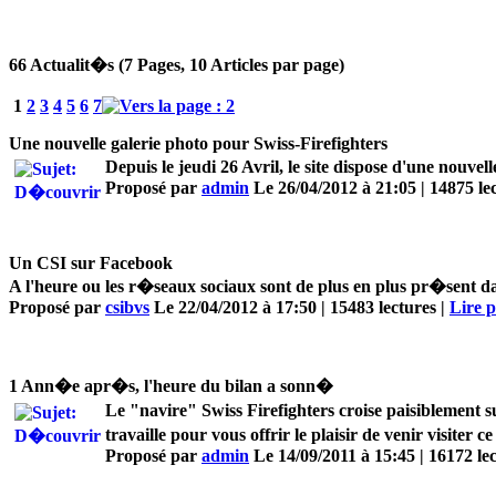
66 Actualit�s (7 Pages, 10 Articles par page)
1
2
3
4
5
6
7
Une nouvelle galerie photo pour Swiss-Firefighters
Depuis le jeudi 26 Avril, le site dispose d'une nouve
Proposé par
admin
Le 26/04/2012 à 21:05 | 14875 le
Un CSI sur Facebook
A l'heure ou les r�seaux sociaux sont de plus en plus pr�sent d
Proposé par
csibvs
Le 22/04/2012 à 17:50 | 15483 lectures |
Lire pl
1 Ann�e apr�s, l'heure du bilan a sonn�
Le "navire" Swiss Firefighters croise paisiblement
travaille pour vous offrir le plaisir de venir visiter 
Proposé par
admin
Le 14/09/2011 à 15:45 | 16172 lec