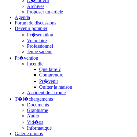
D�couvrir
Archives
Proposer un article
Agenda
Forum de discussions
Devenir pompier
Pr�sentation
Volontaire
Professionnel
Jeune sapeur
Pr�vention
Incendie
Que faire ?
Comprendre
Pr�venir
Quitter la maison
Accident de la route
T�l�chargements
Documents
Graphisme
Audio
Vid�os
Informatique
Galerie photos