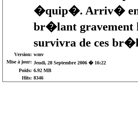
�quip�. Arriv� en h
br�lant gravement l
survivra de ces br�l
Version:
wmv
Mise à jour:
Jeudi, 28 Septembre 2006 � 16:22
Poids:
6.92 MB
Hits:
8346