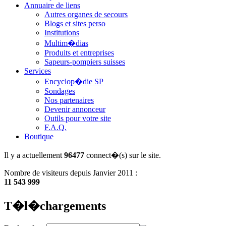
Annuaire de liens
Autres organes de secours
Blogs et sites perso
Institutions
Multim�dias
Produits et entreprises
Sapeurs-pompiers suisses
Services
Encyclop�die SP
Sondages
Nos partenaires
Devenir annonceur
Outils pour votre site
F.A.Q.
Boutique
Il y a actuellement
96477
connect�(s) sur le site.
Nombre de visiteurs depuis Janvier 2011 :
11 543 999
T�l�chargements