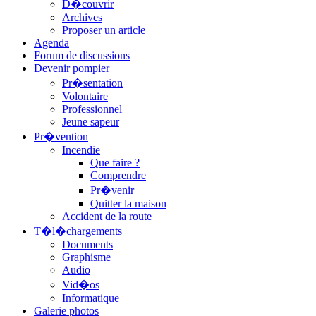
D�couvrir
Archives
Proposer un article
Agenda
Forum de discussions
Devenir pompier
Pr�sentation
Volontaire
Professionnel
Jeune sapeur
Pr�vention
Incendie
Que faire ?
Comprendre
Pr�venir
Quitter la maison
Accident de la route
T�l�chargements
Documents
Graphisme
Audio
Vid�os
Informatique
Galerie photos