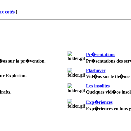
x cotés
]
Pr�sentations
d�os sur la pr�vention.
Pr�sentations des serv
Flashover
ur Explosion.
Vid�os sur le th�me d
Les insolites
rafts.
Quelques vid�os insoli
Exp�riences
Exp�riences en tous g