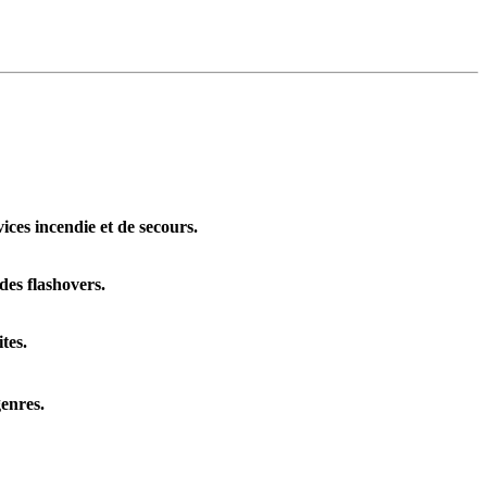
ices incendie et de secours.
es flashovers.
tes.
enres.