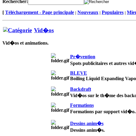
Rechercher:
[
Téléchargement - Page principale
Nouveaux
Populaires
Mieu
|
|
|
Vid�os
Vid�os et animations.
Pr�vention
Spots publicitaires et autres vi
BLEVE
Boiling Liquid Expanding Vapo
Backdraft
Vid�os sur le th�me des backd
Formations
Formations par support vid�o.
Dessins anim�s
Dessins anim�s.