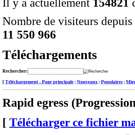
Il y a actuellement
154821
c
Nombre de visiteurs depuis 
11 550 966
Téléchargements
Rechercher:
[
Téléchargement - Page principale
Nouveaux
Populaires
Mieu
|
|
|
Rapid egress (Progression
[
Télécharger ce fichier m