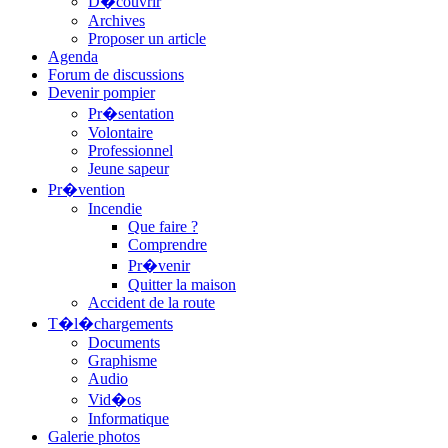
D�couvrir
Archives
Proposer un article
Agenda
Forum de discussions
Devenir pompier
Pr�sentation
Volontaire
Professionnel
Jeune sapeur
Pr�vention
Incendie
Que faire ?
Comprendre
Pr�venir
Quitter la maison
Accident de la route
T�l�chargements
Documents
Graphisme
Audio
Vid�os
Informatique
Galerie photos