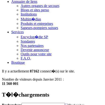
Annuaire de liens
Autres organes de secours
Blogs et sites perso
Institutions
Multim�dias
Produits et entreprises
Sapeurs-pompiers suisses
Services
Encyclop�die SP
Sondages
Nos partenaires
Devenir annonceur
Outils pour votre site
F.A.Q.
Boutique
Il y a actuellement
87162
connect�(s) sur le site.
Nombre de visiteurs depuis Janvier 2011 :
11 560 001
T�l�chargements