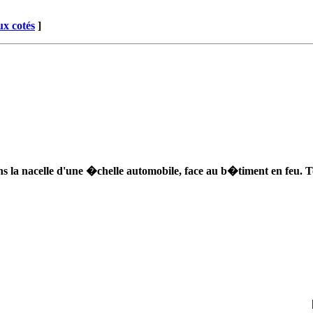
x cotés
]
s la nacelle d'une �chelle automobile, face au b�timent en feu. To