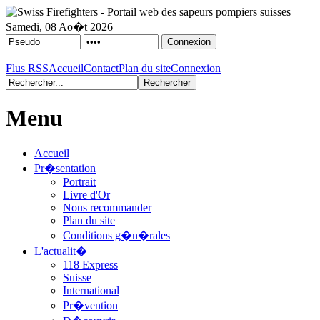
Samedi, 08 Ao�t 2026
Flus RSS
Accueil
Contact
Plan du site
Connexion
Menu
Accueil
Pr�sentation
Portrait
Livre d'Or
Nous recommander
Plan du site
Conditions g�n�rales
L'actualit�
118 Express
Suisse
International
Pr�vention