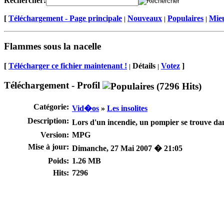
Rechercher:
[
Téléchargement - Page principale
Nouveaux
Populaires
Mieu
|
|
|
Flammes sous la nacelle
[
Télécharger ce fichier maintenant !
Détails
Votez
]
|
|
Téléchargement - Profil
Catégorie:
Vid�os
»
Les insolites
Description:
Lors d'un incendie, un pompier se trouve dan
Version:
MPG
Mise à jour:
Dimanche, 27 Mai 2007 � 21:05
Poids:
1.26 MB
Hits:
7296