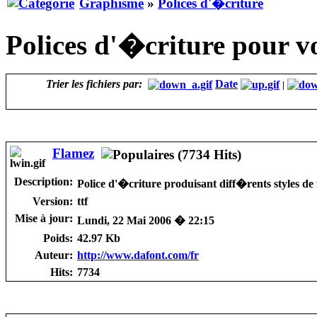
Graphisme
»
Polices d'�criture
Polices d'�criture pour 
Trier les fichiers par:
Date
|
Flamez
Description:
Police d'�criture produisant diff�rents styles de
Version:
ttf
Mise à jour:
Lundi, 22 Mai 2006 � 22:15
Poids:
42.97 Kb
Auteur:
http://www.dafont.com/fr
Hits:
7734