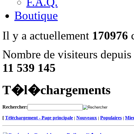
F.A.Q.
Boutique
Il y a actuellement
170976
c
Nombre de visiteurs depuis 
11 539 145
T�l�chargements
Rechercher:
[
Téléchargement - Page principale
Nouveaux
Populaires
Mieu
|
|
|