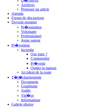
D�couvrir
Archives
Proposer un article
Agenda
Forum de discussions
Devenir pompier
Pr�sentation
Volontaire
Professionnel
Jeune sapeur
Pr�vention
Incendie
Que faire ?
Comprendre
Pr�venir
Quitter la maison
Accident de la route
T�l�chargements
Documents
Graphisme
Audio
Vid�os
Informatique
Galerie photos