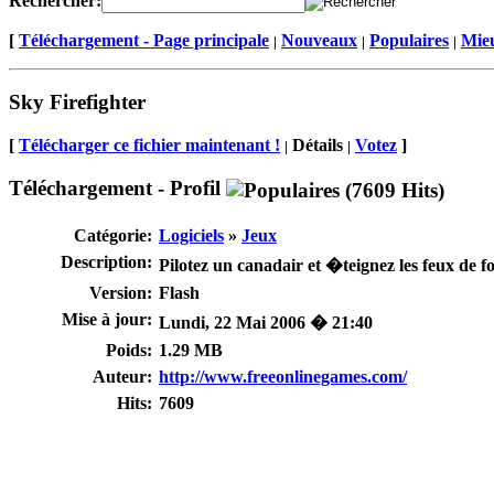
Rechercher:
[
Téléchargement - Page principale
Nouveaux
Populaires
Mieu
|
|
|
Sky Firefighter
[
Télécharger ce fichier maintenant !
Détails
Votez
]
|
|
Téléchargement - Profil
Catégorie:
Logiciels
»
Jeux
Description:
Pilotez un canadair et �teignez les feux de f
Version:
Flash
Mise à jour:
Lundi, 22 Mai 2006 � 21:40
Poids:
1.29 MB
Auteur:
http://www.freeonlinegames.com/
Hits:
7609