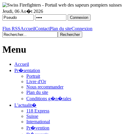
Jeudi, 06 Ao�t 2026
Flus RSS
Accueil
Contact
Plan du site
Connexion
Menu
Accueil
Pr�sentation
Portrait
Livre d'Or
Nous recommander
Plan du site
Conditions g�n�rales
L'actualit�
118 Express
Suisse
International
Pr�vention