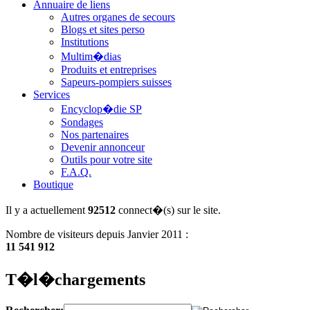
Annuaire de liens
Autres organes de secours
Blogs et sites perso
Institutions
Multim�dias
Produits et entreprises
Sapeurs-pompiers suisses
Services
Encyclop�die SP
Sondages
Nos partenaires
Devenir annonceur
Outils pour votre site
F.A.Q.
Boutique
Il y a actuellement
92512
connect�(s) sur le site.
Nombre de visiteurs depuis Janvier 2011 :
11 541 912
T�l�chargements