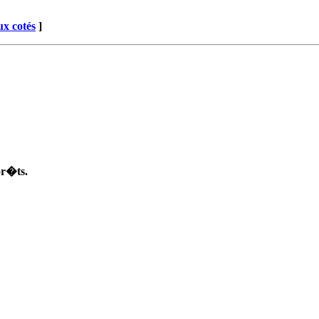
x cotés
]
or�ts.