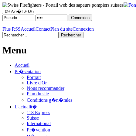
, 09 Ao�t 2026
Flus RSS
Accueil
Contact
Plan du site
Connexion
Menu
Accueil
Pr�sentation
Portrait
Livre d'Or
Nous recommander
Plan du site
Conditions g�n�rales
L'actualit�
118 Express
Suisse
International
Pr�vention