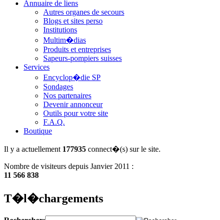
Annuaire de liens
Autres organes de secours
Blogs et sites perso
Institutions
Multim�dias
Produits et entreprises
Sapeurs-pompiers suisses
Services
Encyclop�die SP
Sondages
Nos partenaires
Devenir annonceur
Outils pour votre site
F.A.Q.
Boutique
Il y a actuellement
177935
connect�(s) sur le site.
Nombre de visiteurs depuis Janvier 2011 :
11 566 838
T�l�chargements