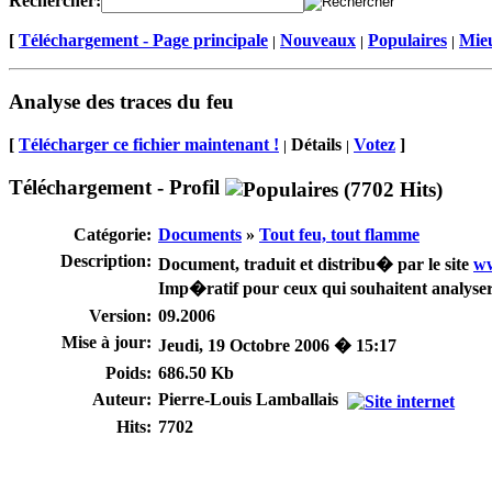
Rechercher:
[
Téléchargement - Page principale
Nouveaux
Populaires
Mieu
|
|
|
Analyse des traces du feu
[
Télécharger ce fichier maintenant !
Détails
Votez
]
|
|
Téléchargement - Profil
Catégorie:
Documents
»
Tout feu, tout flamme
Description:
Document, traduit et distribu� par le site
ww
Imp�ratif pour ceux qui souhaitent analyser
Version:
09.2006
Mise à jour:
Jeudi, 19 Octobre 2006 � 15:17
Poids:
686.50 Kb
Auteur:
Pierre-Louis Lamballais
Hits:
7702