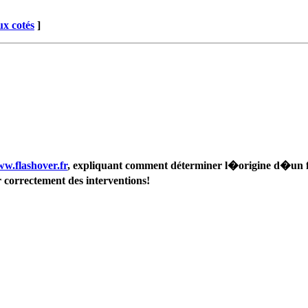
x cotés
]
w.flashover.fr
, expliquant comment déterminer l�origine d�un fe
 correctement des interventions!