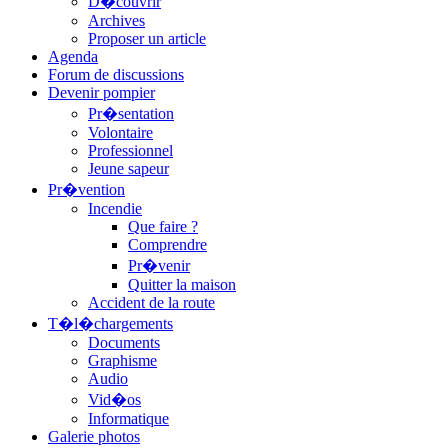
D�couvrir
Archives
Proposer un article
Agenda
Forum de discussions
Devenir pompier
Pr�sentation
Volontaire
Professionnel
Jeune sapeur
Pr�vention
Incendie
Que faire ?
Comprendre
Pr�venir
Quitter la maison
Accident de la route
T�l�chargements
Documents
Graphisme
Audio
Vid�os
Informatique
Galerie photos