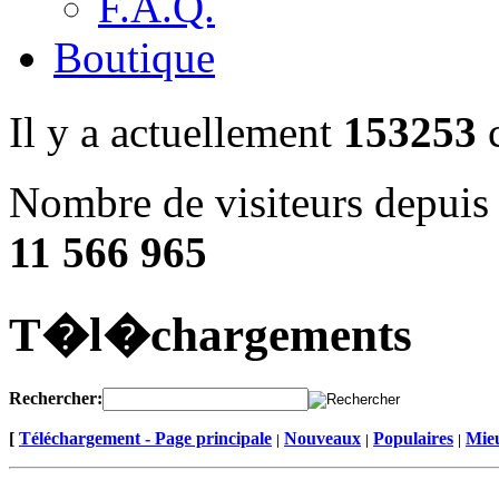
F.A.Q.
Boutique
Il y a actuellement
153253
c
Nombre de visiteurs depuis 
11 566 965
T�l�chargements
Rechercher:
[
Téléchargement - Page principale
Nouveaux
Populaires
Mieu
|
|
|