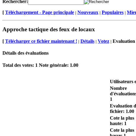
Rechercher:
[
Téléchargement - Page principale
Nouveaux
Populaires
Mieu
|
|
|
Approche tactique des feux de locaux
[
Télécharger ce fichier maintenant !
Détails
Votez
Evaluation 
|
|
|
Détails des évaluations
Total des votes:
1
Note générale:
1.00
Utilisateurs 
Nombre
d'évaluation
1
Evaluation 
fichier: 1.00
Cote la plus
haute: 1
Cote la plus
basse: 1