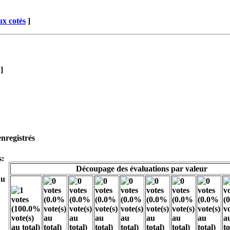
x cotés
]
]
enregistrés
s:
Découpage des évaluations par valeur
du