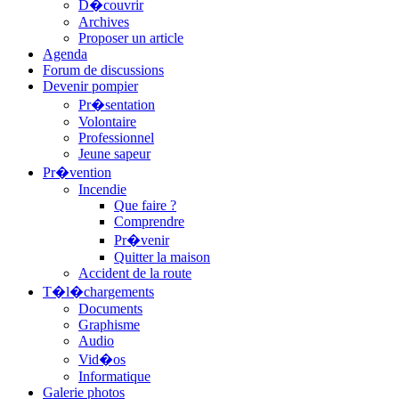
D�couvrir
Archives
Proposer un article
Agenda
Forum de discussions
Devenir pompier
Pr�sentation
Volontaire
Professionnel
Jeune sapeur
Pr�vention
Incendie
Que faire ?
Comprendre
Pr�venir
Quitter la maison
Accident de la route
T�l�chargements
Documents
Graphisme
Audio
Vid�os
Informatique
Galerie photos