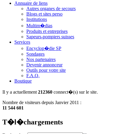
Annuaire de liens
Autres organes de secours
Blogs et sites perso
Institutions
Multim�dias
Produits et entreprises
Sapeurs-pompiers suisses
Services
Encyclop�die SP
Sondages
Nos partenaires
Devenir annonceur
Outils pour votre site
F.A.Q.
Boutique
Il y a actuellement
212360
connect�(s) sur le site.
Nombre de visiteurs depuis Janvier 2011 :
11 544 601
T�l�chargements