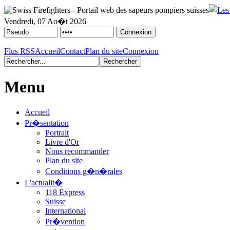
Vendredi, 07 Ao�t 2026
Flus RSS
Accueil
Contact
Plan du site
Connexion
Menu
Accueil
Pr�sentation
Portrait
Livre d'Or
Nous recommander
Plan du site
Conditions g�n�rales
L'actualit�
118 Express
Suisse
International
Pr�vention