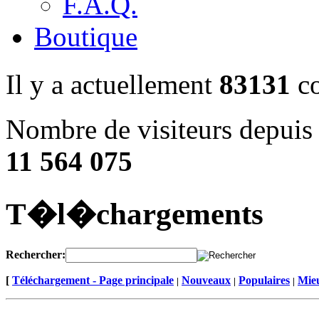
F.A.Q.
Boutique
Il y a actuellement
83131
co
Nombre de visiteurs depuis 
11 564 075
T�l�chargements
Rechercher:
[
Téléchargement - Page principale
Nouveaux
Populaires
Mieu
|
|
|