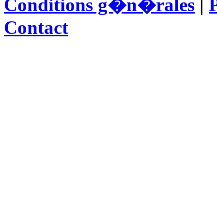
Conditions g�n�rales
|
P
Contact