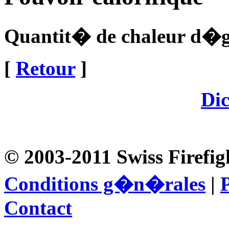
Quantit� de chaleur d�g
[
Retour
]
Dic
© 2003-2011 Swiss Firefig
Conditions g�n�rales
|
P
Contact