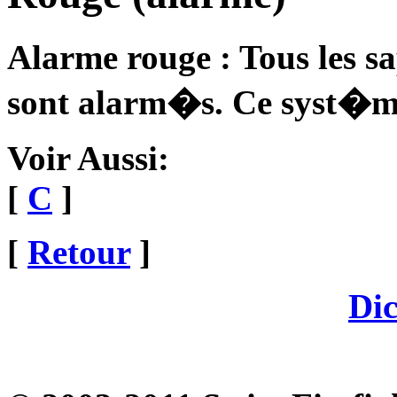
Alarme rouge : Tous les sap
sont alarm�s. Ce syst�me 
Voir Aussi:
[
C
]
[
Retour
]
Dic