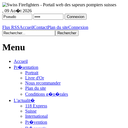
, 09 Ao�t 2026
Flus RSS
Accueil
Contact
Plan du site
Connexion
Menu
Accueil
Pr�sentation
Portrait
Livre d'Or
Nous recommander
Plan du site
Conditions g�n�rales
L'actualit�
118 Express
Suisse
International
Pr�vention