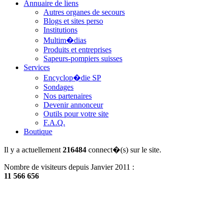
Annuaire de liens
Autres organes de secours
Blogs et sites perso
Institutions
Multim�dias
Produits et entreprises
Sapeurs-pompiers suisses
Services
Encyclop�die SP
Sondages
Nos partenaires
Devenir annonceur
Outils pour votre site
F.A.Q.
Boutique
Il y a actuellement
216484
connect�(s) sur le site.
Nombre de visiteurs depuis Janvier 2011 :
11 566 656