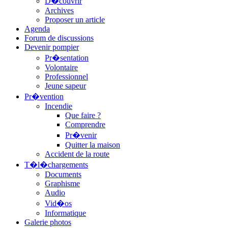
D�couvrir
Archives
Proposer un article
Agenda
Forum de discussions
Devenir pompier
Pr�sentation
Volontaire
Professionnel
Jeune sapeur
Pr�vention
Incendie
Que faire ?
Comprendre
Pr�venir
Quitter la maison
Accident de la route
T�l�chargements
Documents
Graphisme
Audio
Vid�os
Informatique
Galerie photos