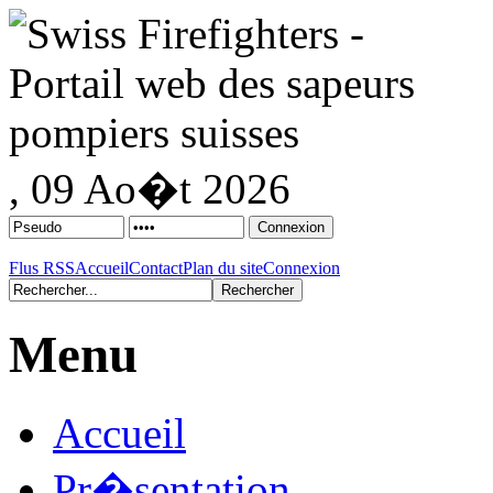
, 09 Ao�t 2026
Flus RSS
Accueil
Contact
Plan du site
Connexion
Menu
Accueil
Pr�sentation