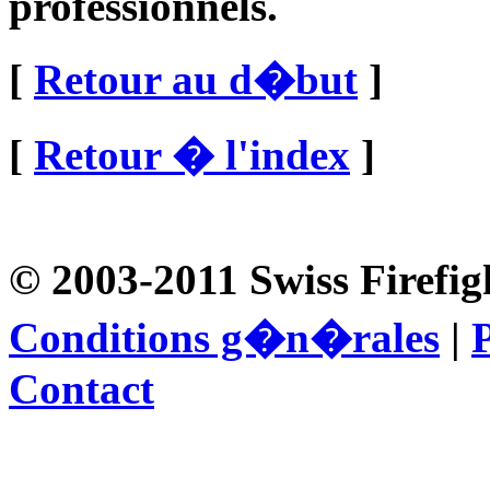
professionnels.
[
Retour au d�but
]
[
Retour � l'index
]
© 2003-2011 Swiss Firefig
Conditions g�n�rales
|
P
Contact