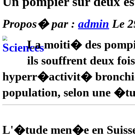
Un pompier sur deux est
Propos� par :
admin
Le 2
La moiti� des pompier
ils souffrent deux f
hyperr�activit� bronchiqu
population, selon une �tu
L'�tude men�e en Suisse