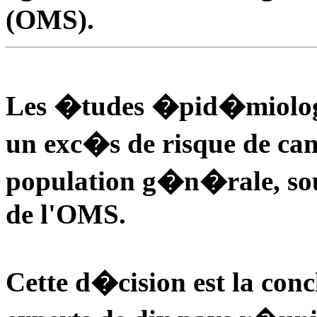
(OMS).
Les �tudes �pid�miologi
un exc�s de risque de can
population g�n�rale, sou
de l'OMS.
Cette d�cision est la con