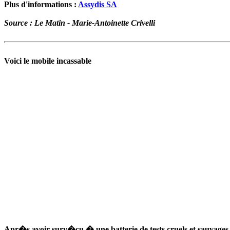
Plus d'informations :
Assydis SA
Source : Le Matin - Marie-Antoinette Crivelli
Voici le mobile incassable
Apr�s avoir surv�cu � une batterie de tests cruels et sauvages