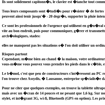
Ils sont solidement capitonn�s, le clavier est �tanche tout comm
Tous leurs composants sont �tudi�s pour r�sister � de fortes t
peuvent ainsi tenir jusqu'� - 20 degr�s, supporter la pluie intense
Ce sont les professionnels de l'urgence qui utilisent en g�n�ral 
vite au bon endroit, puis pour communiquer, g�rer et transmettre l
arch�ologiques, stades:
elles ne manquent pas les situations o� l'on doit utiliser un ordi
Risques partout
Cependant, m�me bien au chaud � la maison, votre ordinateur cour
vous-m�me vous pouvez vous prendre les pieds dans le c�ble, et
Le b�mol, c'est que peu de constructeurs s'int�ressent au PC ro
l'on trouve chez Assydis, � Lausanne, entreprise sp�cialis�e dan
Pour ne citer que quelques exemples, on trouve la tablette ultra
mais avec un �cran de 14 pouces et ne pesant que 1,6 kg. Sur not
stylet, et int�grant 3G, wi-fi, Bluetooth (GPS en option). Les pr