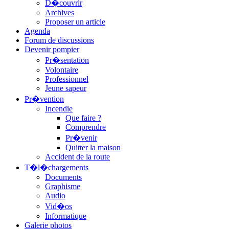
D�couvrir
Archives
Proposer un article
Agenda
Forum de discussions
Devenir pompier
Pr�sentation
Volontaire
Professionnel
Jeune sapeur
Pr�vention
Incendie
Que faire ?
Comprendre
Pr�venir
Quitter la maison
Accident de la route
T�l�chargements
Documents
Graphisme
Audio
Vid�os
Informatique
Galerie photos