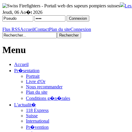
Jeudi, 06 Ao�t 2026
Flus RSS
Accueil
Contact
Plan du site
Connexion
Menu
Accueil
Pr�sentation
Portrait
Livre d'Or
Nous recommander
Plan du site
Conditions g�n�rales
L'actualit�
118 Express
Suisse
International
Pr�vention