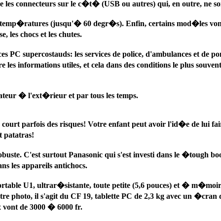
e les connecteurs sur le c�t� (USB ou autres) qui, en outre, ne so
emp�ratures (jusqu'� 60 degr�s). Enfin, certains mod�les vont ju
, les chocs et les chutes.
ces PC supercostauds: les services de police, d'ambulances et de p
es informations utiles, et cela dans des conditions le plus souvent t
nateur � l'ext�rieur et par tous les temps.
t parfois des risques! Votre enfant peut avoir l'id�e de lui faire
 patatras!
buste. C'est surtout Panasonic qui s'est investi dans le �tough b
s les appareils antichocs.
portable U1, ultrar�sistante, toute petite (5,6 pouces) et � m�mo
re photo, il s'agit du CF 19, tablette PC de 2,3 kg avec un �cran d
ix vont de 3000 � 6000 fr.