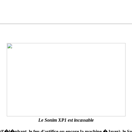
Le Sonim XP1 est incassable
 (l'�l�phant, le feu d'artifice ou encore la machine � laver), 