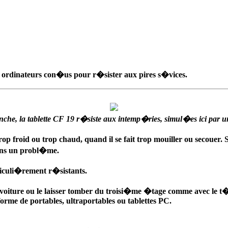
 des ordinateurs con�us pour r�sister aux pires s�vices.
che, la tablette CF 19 r�siste aux intemp�ries, simul�es ici par u
op froid ou trop chaud, quand il se fait trop mouiller ou secouer. 
vons un probl�me.
ticuli�rement r�sistants.
une voiture ou le laisser tomber du troisi�me �tage comme avec 
s forme de portables, ultraportables ou tablettes PC.