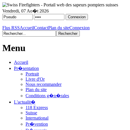
Vendredi, 07 Ao�t 2026
Flus RSS
Accueil
Contact
Plan du site
Connexion
Menu
Accueil
Pr�sentation
Portrait
Livre d'Or
Nous recommander
Plan du site
Conditions g�n�rales
L'actualit�
118 Express
Suisse
International
Pr�vention