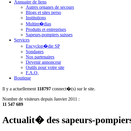
Annuaire de liens
Autres organes de secours
Blogs et sites perso
Institutions
Multim�dias
Produits et entreprises
Sapeurs-pompiers suisses
Services
Encyclop�die SP
Sondages
Nos partenaires
Devenir annonceur
Outils pour votre site
F.A.Q.
Boutique
Il y a actuellement
118797
connect�(s) sur le site.
Nombre de visiteurs depuis Janvier 2011 :
11 547 689
Actualit� des sapeurs-pompier