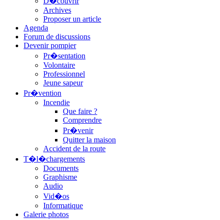
D�couvrir
Archives
Proposer un article
Agenda
Forum de discussions
Devenir pompier
Pr�sentation
Volontaire
Professionnel
Jeune sapeur
Pr�vention
Incendie
Que faire ?
Comprendre
Pr�venir
Quitter la maison
Accident de la route
T�l�chargements
Documents
Graphisme
Audio
Vid�os
Informatique
Galerie photos