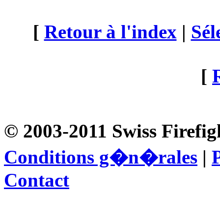
[
Retour à l'index
|
Sél
[
© 2003-2011 Swiss Firefig
Conditions g�n�rales
|
P
Contact