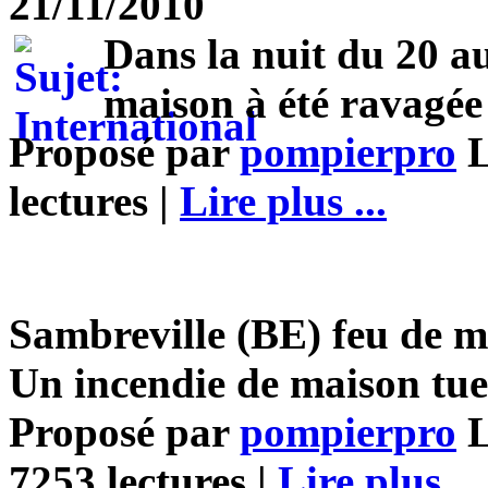
21/11/2010
Dans la nuit du 20 
maison à été ravagée
Proposé par
pompierpro
L
lectures |
Lire plus ...
Sambreville (BE) feu de m
Un incendie de maison tue
Proposé par
pompierpro
L
7253 lectures |
Lire plus ...