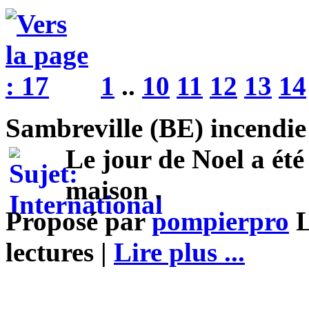
1
..
10
11
12
13
14
Sambreville (BE) incendie
Le jour de Noel a été
maison .
Proposé par
pompierpro
L
lectures |
Lire plus ...