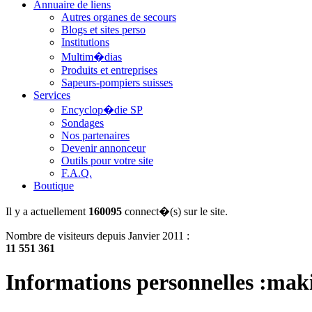
Annuaire de liens
Autres organes de secours
Blogs et sites perso
Institutions
Multim�dias
Produits et entreprises
Sapeurs-pompiers suisses
Services
Encyclop�die SP
Sondages
Nos partenaires
Devenir annonceur
Outils pour votre site
F.A.Q.
Boutique
Il y a actuellement
160095
connect�(s) sur le site.
Nombre de visiteurs depuis Janvier 2011 :
11 551 361
Informations personnelles :mak