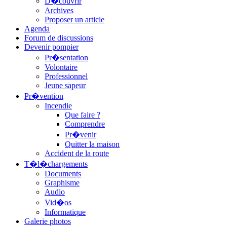
D�couvrir
Archives
Proposer un article
Agenda
Forum de discussions
Devenir pompier
Pr�sentation
Volontaire
Professionnel
Jeune sapeur
Pr�vention
Incendie
Que faire ?
Comprendre
Pr�venir
Quitter la maison
Accident de la route
T�l�chargements
Documents
Graphisme
Audio
Vid�os
Informatique
Galerie photos