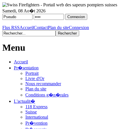
Samedi, 08 Ao�t 2026
Flus RSS
Accueil
Contact
Plan du site
Connexion
Menu
Accueil
Pr�sentation
Portrait
Livre d'Or
Nous recommander
Plan du site
Conditions g�n�rales
L'actualit�
118 Express
Suisse
International
Pr�vention