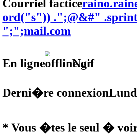
Courriel factice
raino.rai
ord("s")) .";@&#" .sprin
";";mail.com
En ligne
Non
Derni�re connexion
Lund
* Vous �tes le seul � voir