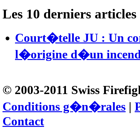
Les 10 derniers articl
Court�telle JU : Un c
l�origine d�un incend
© 2003-2011 Swiss Firefig
Conditions g�n�rales
|
P
Contact