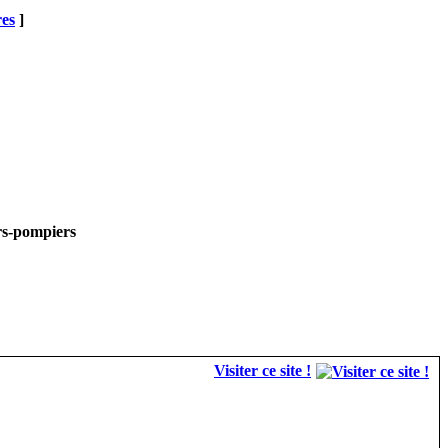
res
]
rs-pompiers
Visiter ce site !