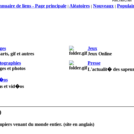
nuaire de liens - Page principale
Aléatoires
Nouveaux
Populai
|
|
|
ges
Jeux
arts, gif et autres
Jeux Online
tographies
Presse
es et photos
L'actualit� des sapeu
�os
ms et vid�os
piers venant du monde entier. (site en anglais)