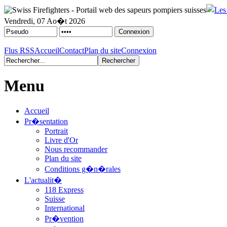
Vendredi, 07 Ao�t 2026
Flus RSS
Accueil
Contact
Plan du site
Connexion
Menu
Accueil
Pr�sentation
Portrait
Livre d'Or
Nous recommander
Plan du site
Conditions g�n�rales
L'actualit�
118 Express
Suisse
International
Pr�vention