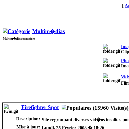
[
An
Multim�dias
Multim�dias pompiers
Ima
Clip
Pho
Imag
Vid
Fil
Firefighter Spot
Description:
Site regroupant diverses vid�os insolites pom
Mise à jour:
Lundi, 25 Février 2008 � 18:26