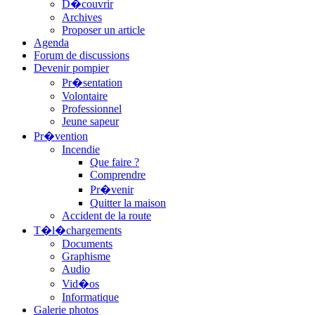
D�couvrir
Archives
Proposer un article
Agenda
Forum de discussions
Devenir pompier
Pr�sentation
Volontaire
Professionnel
Jeune sapeur
Pr�vention
Incendie
Que faire ?
Comprendre
Pr�venir
Quitter la maison
Accident de la route
T�l�chargements
Documents
Graphisme
Audio
Vid�os
Informatique
Galerie photos