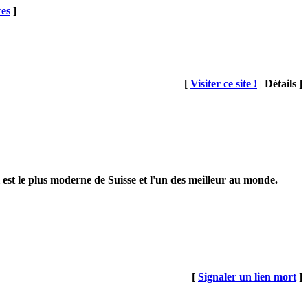
res
]
[
Visiter ce site !
Détails ]
|
st le plus moderne de Suisse et l'un des meilleur au monde.
[
Signaler un lien mort
]