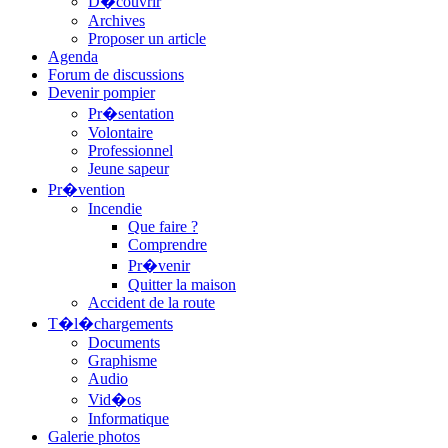
D�couvrir
Archives
Proposer un article
Agenda
Forum de discussions
Devenir pompier
Pr�sentation
Volontaire
Professionnel
Jeune sapeur
Pr�vention
Incendie
Que faire ?
Comprendre
Pr�venir
Quitter la maison
Accident de la route
T�l�chargements
Documents
Graphisme
Audio
Vid�os
Informatique
Galerie photos