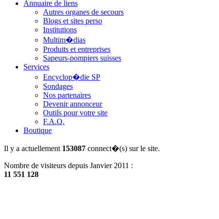
Annuaire de liens
Autres organes de secours
Blogs et sites perso
Institutions
Multim�dias
Produits et entreprises
Sapeurs-pompiers suisses
Services
Encyclop�die SP
Sondages
Nos partenaires
Devenir annonceur
Outils pour votre site
F.A.Q.
Boutique
Il y a actuellement
153087
connect�(s) sur le site.
Nombre de visiteurs depuis Janvier 2011 :
11 551 128