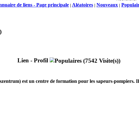
nuaire de liens - Page principale
Aléatoires
Nouveaux
Populai
|
|
|
)
Lien - Profil
ntrum) est un centre de formation pour les sapeurs-pompiers. Il e