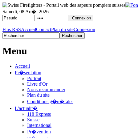
Samedi, 08 Ao�t 2026
Flus RSS
Accueil
Contact
Plan du site
Connexion
Menu
Accueil
Pr�sentation
Portrait
Livre d'Or
Nous recommander
Plan du site
Conditions g�n�rales
L'actualit�
118 Express
Suisse
International
Pr�vention