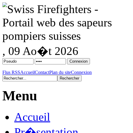
, 09 Ao�t 2026
Flus RSS
Accueil
Contact
Plan du site
Connexion
Menu
Accueil
Pr�sentation