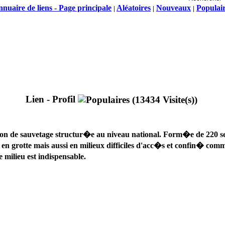
nuaire de liens - Page principale
Aléatoires
Nouveaux
Populai
|
|
|
Lien - Profil
on de sauvetage structur�e au niveau national. Form�e de 220 seco
en grotte mais aussi en milieux difficiles d'acc�s et confin� comm
 milieu est indispensable.