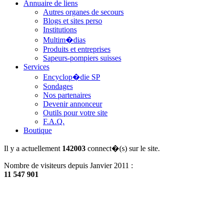
Annuaire de liens
Autres organes de secours
Blogs et sites perso
Institutions
Multim�dias
Produits et entreprises
Sapeurs-pompiers suisses
Services
Encyclop�die SP
Sondages
Nos partenaires
Devenir annonceur
Outils pour votre site
F.A.Q.
Boutique
Il y a actuellement
142003
connect�(s) sur le site.
Nombre de visiteurs depuis Janvier 2011 :
11 547 901