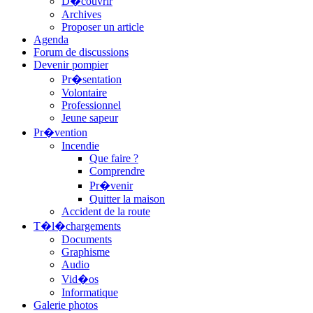
D�couvrir
Archives
Proposer un article
Agenda
Forum de discussions
Devenir pompier
Pr�sentation
Volontaire
Professionnel
Jeune sapeur
Pr�vention
Incendie
Que faire ?
Comprendre
Pr�venir
Quitter la maison
Accident de la route
T�l�chargements
Documents
Graphisme
Audio
Vid�os
Informatique
Galerie photos