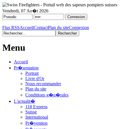
Vendredi, 07 Ao�t 2026
Flus RSS
Accueil
Contact
Plan du site
Connexion
Menu
Accueil
Pr�sentation
Portrait
Livre d'Or
Nous recommander
Plan du site
Conditions g�n�rales
L'actualit�
118 Express
Suisse
International
Pr�vention