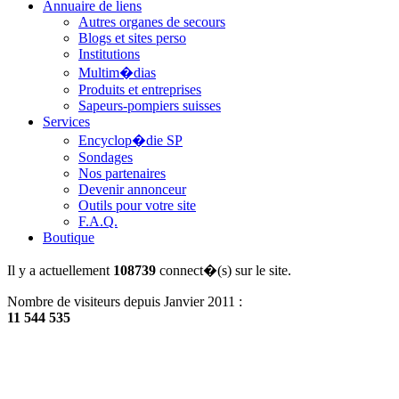
Annuaire de liens
Autres organes de secours
Blogs et sites perso
Institutions
Multim�dias
Produits et entreprises
Sapeurs-pompiers suisses
Services
Encyclop�die SP
Sondages
Nos partenaires
Devenir annonceur
Outils pour votre site
F.A.Q.
Boutique
Il y a actuellement
108739
connect�(s) sur le site.
Nombre de visiteurs depuis Janvier 2011 :
11 544 535