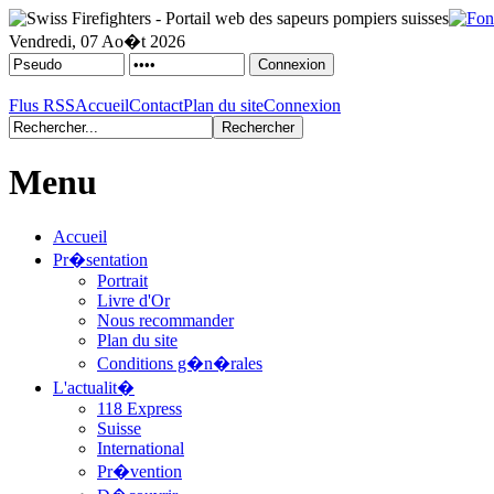
Vendredi, 07 Ao�t 2026
Flus RSS
Accueil
Contact
Plan du site
Connexion
Menu
Accueil
Pr�sentation
Portrait
Livre d'Or
Nous recommander
Plan du site
Conditions g�n�rales
L'actualit�
118 Express
Suisse
International
Pr�vention