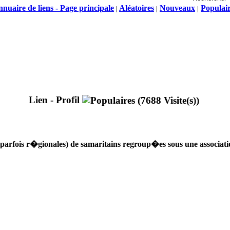
nuaire de liens - Page principale
Aléatoires
Nouveaux
Populai
|
|
|
Lien - Profil
 (parfois r�gionales) de samaritains regroup�es sous une associa