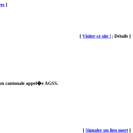
res
]
[
Visiter ce site !
Détails ]
|
tion cantonale appel�e AGSS.
[
Signaler un lien mort
]