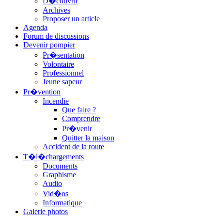
D�couvrir
Archives
Proposer un article
Agenda
Forum de discussions
Devenir pompier
Pr�sentation
Volontaire
Professionnel
Jeune sapeur
Pr�vention
Incendie
Que faire ?
Comprendre
Pr�venir
Quitter la maison
Accident de la route
T�l�chargements
Documents
Graphisme
Audio
Vid�os
Informatique
Galerie photos