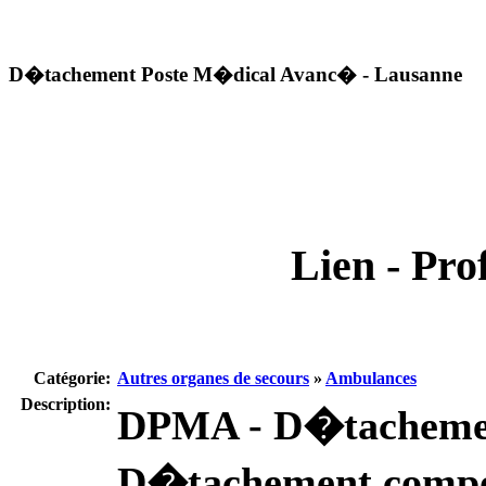
D�tachement Poste M�dical Avanc� - Lausanne
Lien - Prof
Catégorie:
Autres organes de secours
»
Ambulances
Description:
DPMA - D�tachemen
D�tachement compos