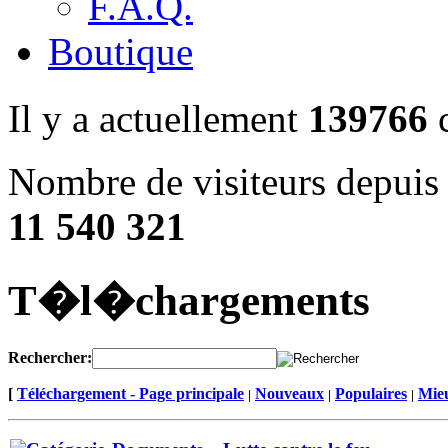
F.A.Q.
Boutique
Il y a actuellement
139766
c
Nombre de visiteurs depuis 
11 540 321
T�l�chargements
Rechercher:
[
Téléchargement - Page principale
Nouveaux
Populaires
Mieu
|
|
|