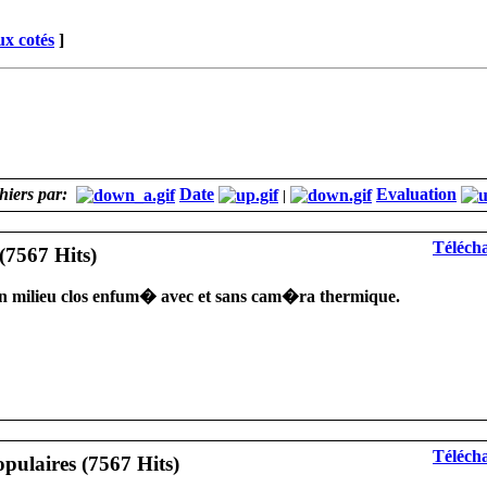
x cotés
]
chiers par:
Date
Evaluation
|
Télécha
milieu clos enfum� avec et sans cam�ra thermique.
Télécha