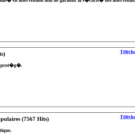
lis� en intervention afin de garantir la s�curit� des intervenants 
Télécha
n prot�g�.
Télécha
tique.