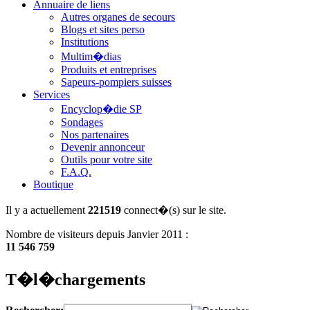
Annuaire de liens
Autres organes de secours
Blogs et sites perso
Institutions
Multim�dias
Produits et entreprises
Sapeurs-pompiers suisses
Services
Encyclop�die SP
Sondages
Nos partenaires
Devenir annonceur
Outils pour votre site
F.A.Q.
Boutique
Il y a actuellement
221519
connect�(s) sur le site.
Nombre de visiteurs depuis Janvier 2011 :
11 546 759
T�l�chargements