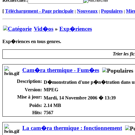
Rechercher:
[
Téléchargement - Page principale
Nouveaux
Populaires
Mieu
|
|
|
Vid�os
»
Exp�riences
Exp�riences en tous genres.
Trier les fi
Cam�ra thermique - Fum�es
Description:
D�monstration d'une p�n�tration dans un 
Version:
MPEG
Mise à jour:
Mardi, 14 Novembre 2006 � 13:39
Poids:
2.14 MB
Hits:
7567
La cam�ra thermique : fonctionnement