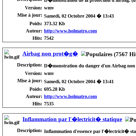
D�monstration de la protection d'airbag. (uti
Version:
wmv
Mise à jour:
Samedi, 02 Octobre 2004 � 13:43
Poids:
373.32 Kb
Auteur:
http://www.holmatro.com
Hits:
7542
Airbag non prot�g�
Description:
D�monstration du danger d'un Airbag no
Version:
wmv
Mise à jour:
Samedi, 02 Octobre 2004 � 13:41
Poids:
695.28 Kb
Auteur:
http://www.holmatro.com
Hits:
7535
Inflammation par l'�lectricit� statique
Description:
Inflammation d'essence par l'�lectricit� sta