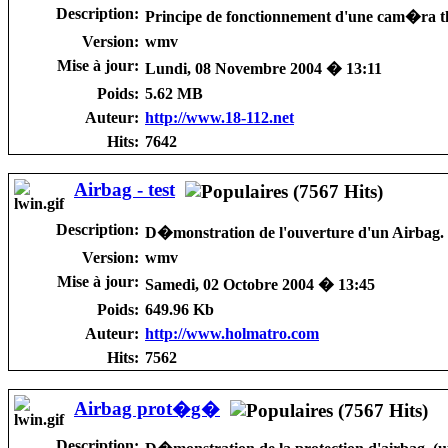
Description:
Principe de fonctionnement d'une cam�ra t
Version:
wmv
Mise à jour:
Lundi, 08 Novembre 2004 � 13:11
Poids:
5.62 MB
Auteur:
http://www.18-112.net
Hits:
7642
Airbag - test
Description:
D�monstration de l'ouverture d'un Airbag.
Version:
wmv
Mise à jour:
Samedi, 02 Octobre 2004 � 13:45
Poids:
649.96 Kb
Auteur:
http://www.holmatro.com
Hits:
7562
Airbag prot�g�
Description: