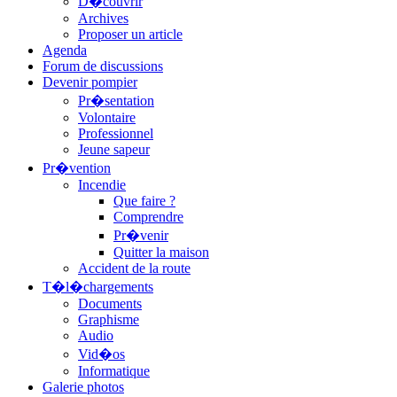
D�couvrir
Archives
Proposer un article
Agenda
Forum de discussions
Devenir pompier
Pr�sentation
Volontaire
Professionnel
Jeune sapeur
Pr�vention
Incendie
Que faire ?
Comprendre
Pr�venir
Quitter la maison
Accident de la route
T�l�chargements
Documents
Graphisme
Audio
Vid�os
Informatique
Galerie photos