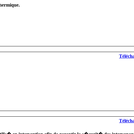
hermique.
Télécha
Télécha