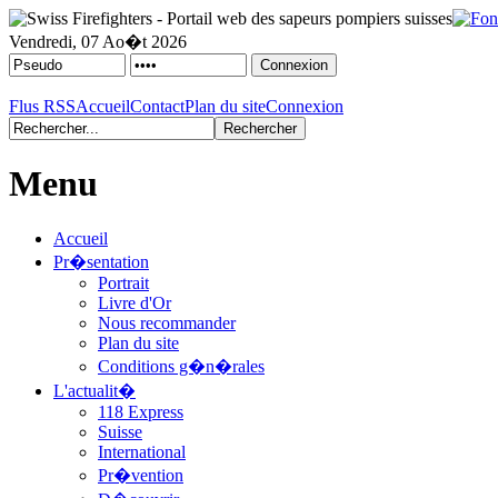
Vendredi, 07 Ao�t 2026
Flus RSS
Accueil
Contact
Plan du site
Connexion
Menu
Accueil
Pr�sentation
Portrait
Livre d'Or
Nous recommander
Plan du site
Conditions g�n�rales
L'actualit�
118 Express
Suisse
International
Pr�vention