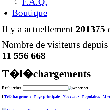
F.A.Q.
Boutique
Il y a actuellement
201375
c
Nombre de visiteurs depuis 
11 556 668
T�l�chargements
Rechercher:
[
Téléchargement - Page principale
Nouveaux
Populaires
Mieu
|
|
|