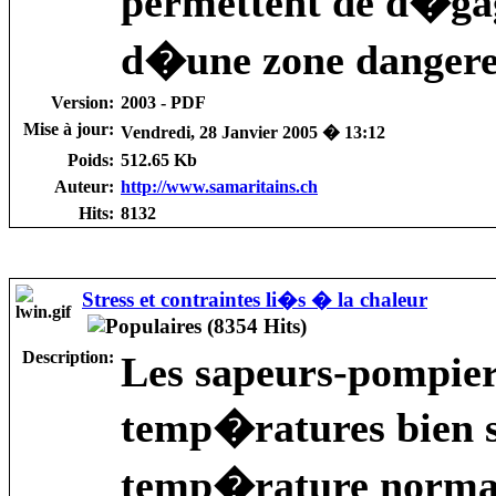
permettent de d�ga
d�une zone dangere
Version:
2003 - PDF
Mise à jour:
Vendredi, 28 Janvier 2005 � 13:12
Poids:
512.65 Kb
Auteur:
http://www.samaritains.ch
Hits:
8132
Stress et contraintes li�s � la chaleur
Description:
Les sapeurs-pompiers
temp�ratures bien 
temp�rature normale