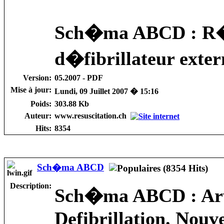
Sch�ma ABCD : R�a
d�fibrillateur exte
Version:
05.2007 - PDF
Mise à jour:
Lundi, 09 Juillet 2007 � 15:16
Poids:
303.88 Kb
Auteur:
www.resuscitation.ch
Hits:
8354
Sch�ma ABCD
Description:
Sch�ma ABCD : Arwa
Defibrillation. Nouv