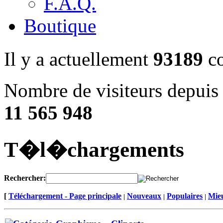
F.A.Q.
Boutique
Il y a actuellement
93189
co
Nombre de visiteurs depuis 
11 565 948
T�l�chargements
Rechercher:
[
Téléchargement - Page principale
Nouveaux
Populaires
Mieu
|
|
|