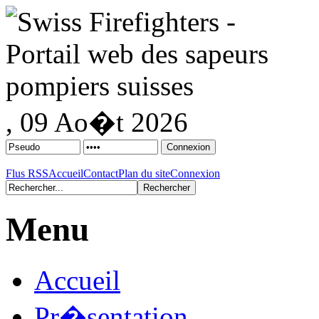
, 09 Ao�t 2026
Flus RSS
Accueil
Contact
Plan du site
Connexion
Menu
Accueil
Pr�sentation