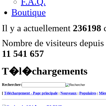
F.A.Q.
Boutique
Il y a actuellement
236198
c
Nombre de visiteurs depuis 
11 541 657
T�l�chargements
Rechercher:
[
Téléchargement - Page principale
Nouveaux
Populaires
Mieu
|
|
|