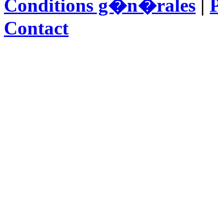
Conditions g�n�rales
|
P
Contact