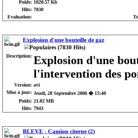
Poids:
1020.57 Kb
Hits:
7830
Evaluation:
To
Explosion d'une bouteille de gaz
Description:
Explosion d'une bout
l'intervention des p
Version:
avi
Mise à jour:
Jeudi, 28 Septembre 2006 � 15:40
Poids:
21.02 MB
Hits:
7943
BLEVE - Camion citerne (2)