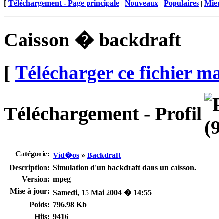
[
Téléchargement - Page principale
Nouveaux
Populaires
Mieu
|
|
|
Caisson � backdraft
[
Télécharger ce fichier m
Téléchargement - Profil
Catégorie:
Vid�os
»
Backdraft
Description:
Simulation d'un backdraft dans un caisson.
Version:
mpeg
Mise à jour:
Samedi, 15 Mai 2004 � 14:55
Poids:
796.98 Kb
Hits:
9416