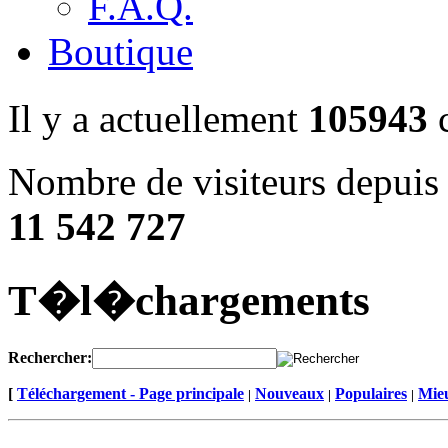
F.A.Q.
Boutique
Il y a actuellement
105943
c
Nombre de visiteurs depuis 
11 542 727
T�l�chargements
Rechercher:
[
Téléchargement - Page principale
Nouveaux
Populaires
Mieu
|
|
|