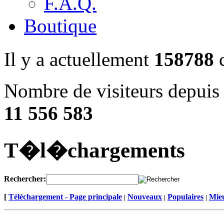
F.A.Q.
Boutique
Il y a actuellement
158788
c
Nombre de visiteurs depuis 
11 556 583
T�l�chargements
Rechercher:
[
Téléchargement - Page principale
Nouveaux
Populaires
Mieu
|
|
|