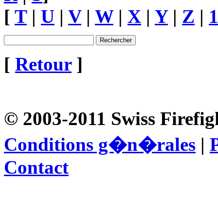
[
T
|
U
|
V
|
W
|
X
|
Y
|
Z
|
[
Retour
]
© 2003-2011 Swiss Firefig
Conditions g�n�rales
|
P
Contact