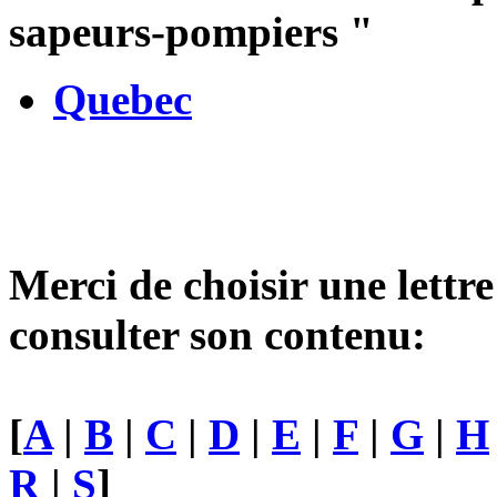
sapeurs-pompiers
"
Quebec
Merci de choisir une lettre
consulter son contenu:
[
A
|
B
|
C
|
D
|
E
|
F
|
G
|
H
R
|
S
]