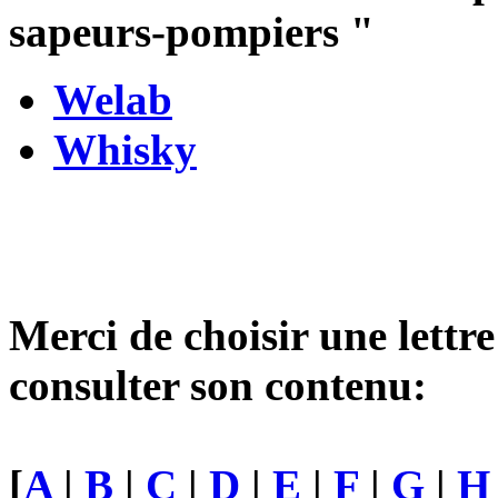
sapeurs-pompiers
"
Welab
Whisky
Merci de choisir une lettre
consulter son contenu:
[
A
|
B
|
C
|
D
|
E
|
F
|
G
|
H