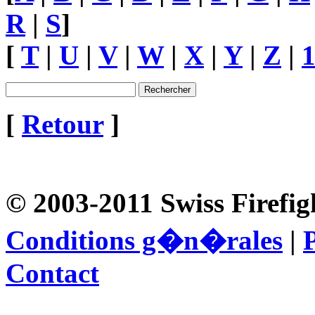
R
|
S
]
[
T
|
U
|
V
|
W
|
X
|
Y
|
Z
|
[
Retour
]
© 2003-2011 Swiss Firefig
Conditions g�n�rales
|
P
Contact