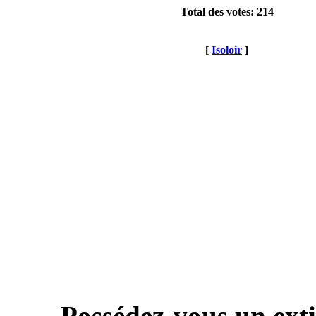
Total des votes: 214
[
Isoloir
]
Possédez-vous un exti