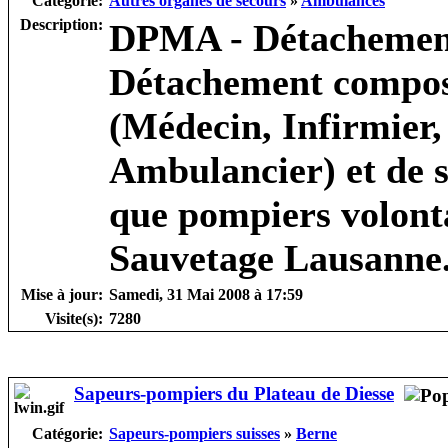
Catégorie:
Autres organes de secours
»
Ambulances
Description:
DPMA - Détachement
Détachement composé
(Médecin, Infirmier,
Ambulancier) et de s
que pompiers volonta
Sauvetage Lausanne
Mise à jour:
Samedi, 31 Mai 2008 à 17:59
Visite(s):
7280
Sapeurs-pompiers du Plateau de Diesse
Catégorie:
Sapeurs-pompiers suisses
»
Berne