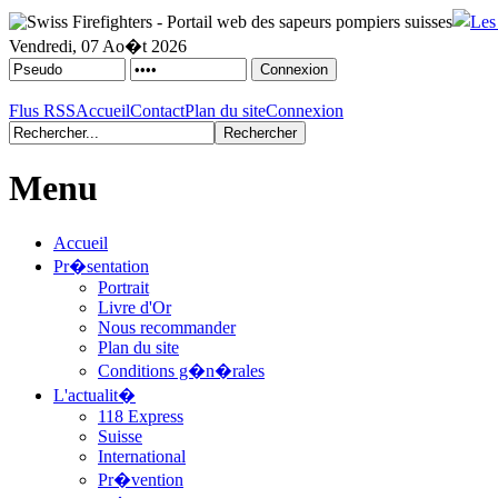
Vendredi, 07 Ao�t 2026
Flus RSS
Accueil
Contact
Plan du site
Connexion
Menu
Accueil
Pr�sentation
Portrait
Livre d'Or
Nous recommander
Plan du site
Conditions g�n�rales
L'actualit�
118 Express
Suisse
International
Pr�vention