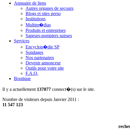
Annuaire de liens
Autres organes de secours
Blogs et sites perso
Institutions
Multim�dias
Produits et entreprises
Sapeurs-pompiers suisses
Services
Encyclop�die SP
Sondages
Nos partenaires
Devenir annonceur
Outils pour votre site
F.A.Q.
Boutique
Il y a actuellement
137077
connect�(s) sur le site.
Nombre de visiteurs depuis Janvier 2011 :
11 547 123
reche