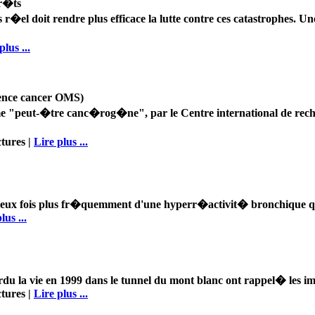
or�ts
 r�el doit rendre plus efficace la lutte contre ces catastrophes. 
plus ...
ence cancer OMS)
"peut-�tre canc�rog�ne", par le Centre international de rech
ctures |
Lire plus ...
nt deux fois plus fr�quemment d'une hyperr�activit� bronchique que
lus ...
erdu la vie en 1999 dans le tunnel du mont blanc ont rappel� les
ctures |
Lire plus ...