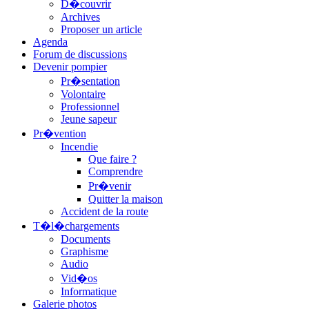
D�couvrir
Archives
Proposer un article
Agenda
Forum de discussions
Devenir pompier
Pr�sentation
Volontaire
Professionnel
Jeune sapeur
Pr�vention
Incendie
Que faire ?
Comprendre
Pr�venir
Quitter la maison
Accident de la route
T�l�chargements
Documents
Graphisme
Audio
Vid�os
Informatique
Galerie photos