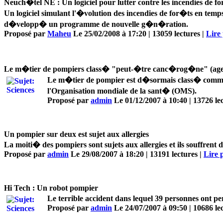
Neuch�tel NE : Un logiciel pour lutter contre les incendies de f
Un logiciel simulant l'�volution des incendies de for�ts en temps
d�velopp� un programme de nouvelle g�n�ration.
Proposé par
Maheu
Le 25/02/2008 à 17:20 | 13059 lectures |
Lire 
Le m�tier de pompiers class� "peut-�tre canc�rog�ne" (ag
Le m�tier de pompier est d�sormais class� comme 
l'Organisation mondiale de la sant� (OMS).
Proposé par
admin
Le 01/12/2007 à 10:40 | 13726 le
Un pompier sur deux est sujet aux allergies
La moiti� des pompiers sont sujets aux allergies et ils souffre
Proposé par
admin
Le 29/08/2007 à 18:20 | 13191 lectures |
Lire p
Hi Tech : Un robot pompier
Le terrible accident dans lequel 39 personnes ont p
Proposé par
admin
Le 24/07/2007 à 09:50 | 10686 le